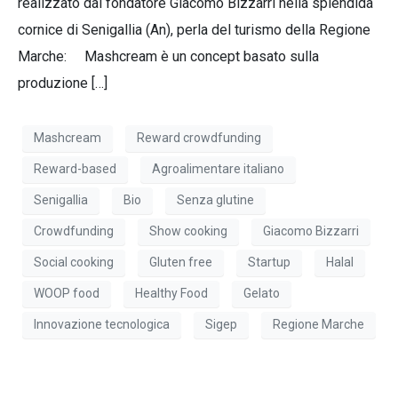
realizzato dal fondatore Giacomo Bizzarri nella splendida
cornice di Senigallia (An), perla del turismo della Regione
Marche: Mashcream è un concept basato sulla
produzione […]
Mashcream
Reward crowdfunding
Reward-based
Agroalimentare italiano
Senigallia
Bio
Senza glutine
Crowdfunding
Show cooking
Giacomo Bizzarri
Social cooking
Gluten free
Startup
Halal
WOOP food
Healthy Food
Gelato
Innovazione tecnologica
Sigep
Regione Marche