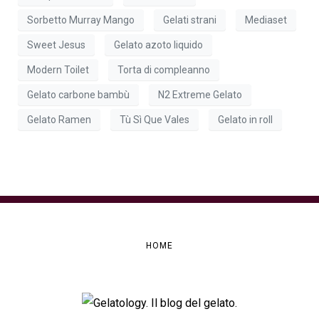
Sorbetto Murray Mango
Gelati strani
Mediaset
Sweet Jesus
Gelato azoto liquido
Modern Toilet
Torta di compleanno
Gelato carbone bambù
N2 Extreme Gelato
Gelato Ramen
Tù Sì Que Vales
Gelato in roll
HOME