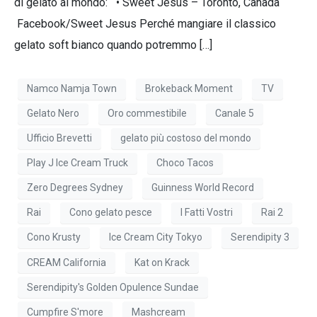
di gelato al mondo: • Sweet Jesus – Toronto, Canada
Facebook/Sweet Jesus Perché mangiare il classico
gelato soft bianco quando potremmo […]
Namco Namja Town
Brokeback Moment
TV
Gelato Nero
Oro commestibile
Canale 5
Ufficio Brevetti
gelato più costoso del mondo
Play J Ice Cream Truck
Choco Tacos
Zero Degrees Sydney
Guinness World Record
Rai
Cono gelato pesce
I Fatti Vostri
Rai 2
Cono Krusty
Ice Cream City Tokyo
Serendipity 3
CREAM California
Kat on Krack
Serendipity's Golden Opulence Sundae
Cumpfire S'more
Mashcream