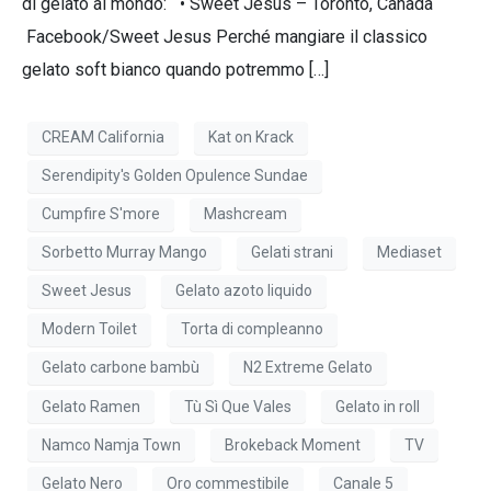
di gelato al mondo: • Sweet Jesus – Toronto, Canada
Facebook/Sweet Jesus Perché mangiare il classico
gelato soft bianco quando potremmo […]
CREAM California
Kat on Krack
Serendipity's Golden Opulence Sundae
Cumpfire S'more
Mashcream
Sorbetto Murray Mango
Gelati strani
Mediaset
Sweet Jesus
Gelato azoto liquido
Modern Toilet
Torta di compleanno
Gelato carbone bambù
N2 Extreme Gelato
Gelato Ramen
Tù Sì Que Vales
Gelato in roll
Namco Namja Town
Brokeback Moment
TV
Gelato Nero
Oro commestibile
Canale 5