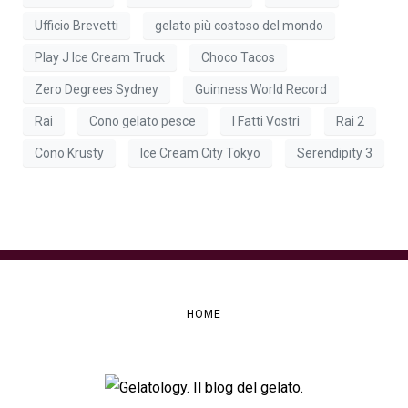
Ufficio Brevetti
gelato più costoso del mondo
Play J Ice Cream Truck
Choco Tacos
Zero Degrees Sydney
Guinness World Record
Rai
Cono gelato pesce
I Fatti Vostri
Rai 2
Cono Krusty
Ice Cream City Tokyo
Serendipity 3
HOME